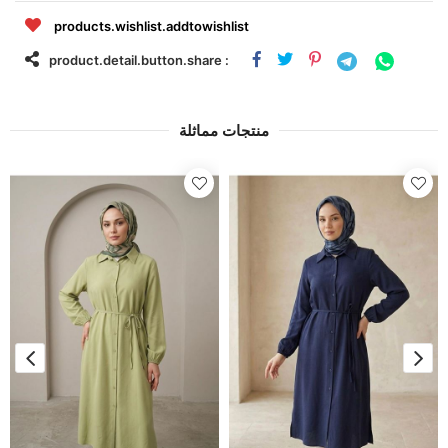
products.wishlist.addtowishlist
product.detail.button.share :
منتجات مماثلة