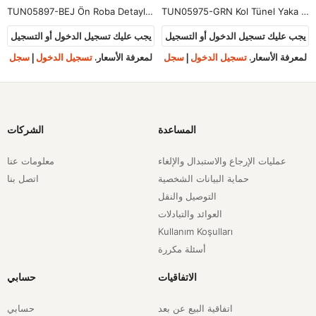
TUN05897-BEJ Ön Roba Detaylı Tunik-Bej
TUN05975-GRN Kol Tünel Yaka Fırfır Tunik-Gri
يجب عليك تسجيل الدخول أو التسجيل
يجب عليك تسجيل الدخول أو التسجيل
لمعرفة الأسعار.
تسجيل الدخول
|
سجل
لمعرفة الأسعار.
تسجيل الدخول
|
سجل
المساعدة
الشركات
عمليات الإرجاع والاستبدال والإلغاء
معلومات عنا
حماية البيانات الشخصية
اتصل بنا
التوصيل والنقل
العوائد والتبادلات
Kullanım Koşulları
أسئلة مكررة
الاتفاقيات
حسابي
اتفاقية البيع عن بعد
حسابي