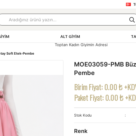
T
GIYIM
ALT GIYIM
T
Toptan Kadın Giyimin Adresi
ay Soft Etek-Pembe
MOE03059-PMB Büzgü
Pembe
Birim Fiyat:
0.00 ₺ +KD
Paket Fiyat:
0.00 ₺ +K
Stok Kodu
Renk