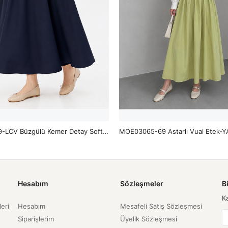
MOE03059-LCV Büzgülü Kemer Detay Soft Etek-Lacivert
MOE03065-69 Astarlı Vual Etek-Y
Hesabım
Sözleşmeler
B
K
leri
Hesabım
Mesafeli Satış Sözleşmesi
Siparişlerim
Üyelik Sözleşmesi