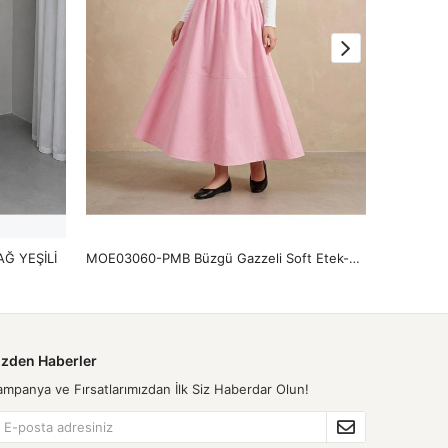
AĞ YEŞİLİ
MOE03060-PMB Büzgü Gazzeli Soft Etek-Pembe
izden Haberler
ampanya ve Fırsatlarımızdan İlk Siz Haberdar Olun!