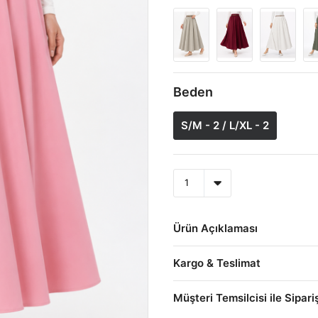
Beden
S/M - 2 / L/XL - 2
Ürün Açıklaması
Kargo & Teslimat
Müşteri Temsilcisi ile Sipari