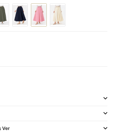
ş Ver