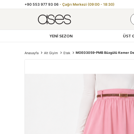
+90 553 977 93 06
- Çağrı Merkezi (09:00 - 18:30)
YENI SEZON
ÜST 
MOE03059-PMB Büzgülü Kemer Det
Anasayfa
Alt Giyim
Etek