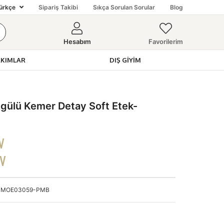
ürkçe
Sipariş Takibi
Sıkça Sorulan Sorular
Blog
Hesabım
Favorilerim
AKIMLAR
DIŞ GIYIM
lü Kemer Detay Soft Etek-
V
DV
MOE03059-PMB