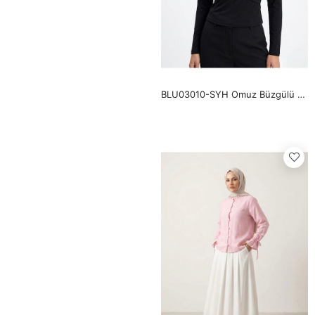
BLU03010-SYH Omuz Büzgülü Toka Detay Bluz-Siyah