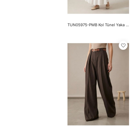
TUN05975-PMB Kol Tünel Yaka Fırfır Tunik-Pembe