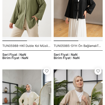
TUN05988-HKİ Duble Kol Müslin Gömlek-Haki
TUN05985-SYH Ön BağlamalıTunik-Siyah
Seri Fiyat : NaN
Seri Fiyat : NaN
Birim Fiyat : NaN
Birim Fiyat : NaN