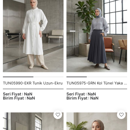
TUN05990-EKR Tunik Uzun-Ekru
TUN05975-GRN Kol Tünel Yaka Fırfır Tunik-Gri
Seri Fiyat : NaN
Seri Fiyat : NaN
Birim Fiyat : NaN
Birim Fiyat : NaN