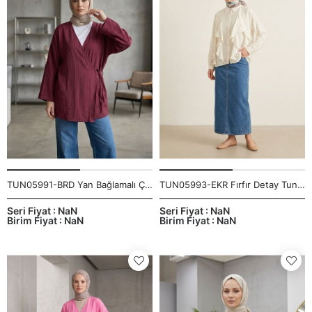
TUN05991-BRD Yan Bağlamalı Çilek Tunik-Bordo
TUN05993-EKR Fırfır Detay Tunik-Ekru
Seri Fiyat : NaN
Seri Fiyat : NaN
Birim Fiyat : NaN
Birim Fiyat : NaN