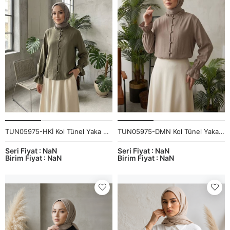
TUN05975-HKİ Kol Tünel Yaka Fırfır Tunik-Haki
TUN05975-DMN Kol Tünel Yaka Fırfır Tunik-Duman
Seri Fiyat : NaN
Seri Fiyat : NaN
Birim Fiyat : NaN
Birim Fiyat : NaN