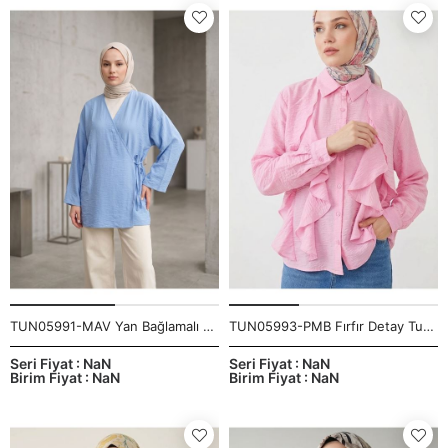
TUN05991-MAV Yan Bağlamalı Çilek Tunik-Mavi
TUN05993-PMB Fırfır Detay Tunik-Pembe
Seri Fiyat : NaN
Seri Fiyat : NaN
Birim Fiyat : NaN
Birim Fiyat : NaN