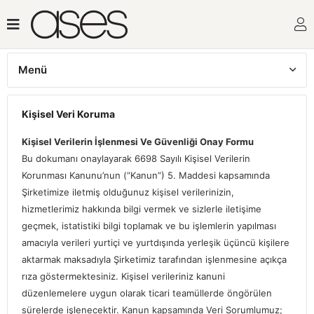
Adresi
Menü
Mesafeli Satış Sözleşmesi
Kişisel Veri Koruma
Kişisel Veri Koruma
Kişisel Verilerin İşlenmesi Ve Güvenliği Onay Formu
Bu dokumanı onaylayarak 6698 Sayılı Kişisel Verilerin
Hakkımızda
Korunması Kanunu’nun (“Kanun”) 5. Maddesi kapsamında
Şirketimize iletmiş olduğunuz kişisel verilerinizin,
hizmetlerimiz hakkında bilgi vermek ve sizlerle iletişime
geçmek, istatistiki bilgi toplamak ve bu işlemlerin yapılması
amacıyla verileri yurtiçi ve yurtdışında yerleşik üçüncü kişilere
aktarmak maksadıyla Şirketimiz tarafından işlenmesine açıkça
rıza göstermektesiniz. Kişisel verileriniz kanuni
düzenlemelere uygun olarak ticari teamüllerde öngörülen
sürelerde işlenecektir. Kanun kapsamında Veri Sorumlumuz;