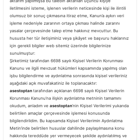
aktarım yapılmışsa bu talebin aktarılan üçüncü kişiye
iletilmesini isteme, işlenen verilerin neticesinde kişi ile ilintili
olumsuz bir sonuç çıkmasına itiraz etme, Kanun’a aykırı veri
işleme nedeniyle zararının ortaya çıkması halinde zararını
yasalar çerçevesinde talep etme hakkınız mevcuttur. Bu
hususta her tür iletişiminiz veya şikâyet ve başvuru haklarınız
için gerekli bilgiler web sitemiz üzerinde bilgilerinize
sunulmuştur:
Şirketimiz tarafından 6698 sayılı Kişisel Verilerin Korunması
Kanunu ve ilgili mevzuat hükümleri kapsamında yapılmış olan
işbu bilgilendirme ve aydınlatma sonrasında kişisel verileriniz
aşağıdaki açık muvafakatiniz ile toplanacaktır:
asestoptan
tarafından açıklanan 6698 sayılı Kişisel Verilerin
Korunması Kanunu’na ilişkin aydınlatma metninin tamamını
okudum, anladım ve
asestoptan
’nin Kişisel Verilerimi yukarıda
belirtilen amaçlar çerçevesinde işlemesi konusunda
bilgilendirildim. Bu kapsamda Kişisel Verilerimin Aydınlatma
Metin’inde belirtilen hususlar dahilinde paylaşılmasına konu
hakkında tereddüde yer vermeyecek şekilde aydınlatılmış ve