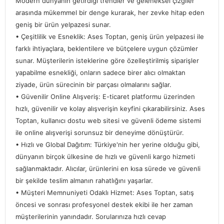
Modern dünyanın getirdiği trendler ve geleneksel çizgiler
arasında mükemmel bir denge kurarak, her zevke hitap eden
geniş bir ürün yelpazesi sunar.
• Çeşitlilik ve Esneklik: Ases Toptan, geniş ürün yelpazesi ile
farklı ihtiyaçlara, beklentilere ve bütçelere uygun çözümler
sunar. Müşterilerin isteklerine göre özelleştirilmiş siparişler
yapabilme esnekliği, onların sadece birer alıcı olmaktan
ziyade, ürün sürecinin bir parçası olmalarını sağlar.
• Güvenilir Online Alışveriş: E-ticaret platformu üzerinden
hızlı, güvenilir ve kolay alışverişin keyfini çıkarabilirsiniz. Ases
Toptan, kullanıcı dostu web sitesi ve güvenli ödeme sistemi
ile online alışverişi sorunsuz bir deneyime dönüştürür.
• Hızlı ve Global Dağıtım: Türkiye'nin her yerine olduğu gibi,
dünyanın birçok ülkesine de hızlı ve güvenli kargo hizmeti
sağlanmaktadır. Alıcılar, ürünlerini en kısa sürede ve güvenli
bir şekilde teslim almanın rahatlığını yaşarlar.
• Müşteri Memnuniyeti Odaklı Hizmet: Ases Toptan, satış
öncesi ve sonrası profesyonel destek ekibi ile her zaman
müşterilerinin yanındadır. Sorularınıza hızlı cevap