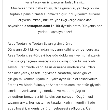
yansıtacak en iyi parçaları bulabilirsiniz.
Müşterilerimize daha kolay, daha güvenilir, yenilikçi online
toptan sipariş hizmeti sunmaktan gurur duyuyoruz. Güvenli
alışveriş imkânı, hızlı ve yenilikçi kargo olanakları
sayesinde
asestoptan.com
ile Türkiye’nin hatta Dünyanın her
yerine ulaşmaya hazır!
Ases Toptan ile Toptan Bayan giyim ürünleri
Dünyanın dört bir yanından modanın kalbine bir pencere açan
Ases Toptan, sektördeki boşluğu doldurmak ve muhafazakâr
giyimde çığır açmak amacıyla yola çıkmış öncü bir markadır.
Tekstil üretiminde kendi tesislerimizde modern çözümleri
benimseyerek, tesettür giyimde zarafetin, rahatlığın ve
şıklığın mükemmel uyumunu yakalayan ürünler tasarlıyoruz.
Estetik ve Moda Buluşuyor Asestoptan.com, tesettür giyimin
sınırlarını zorlayarak, geleneksel ve modern çizgileri
birleştiren benzersiz bir koleksiyon sunuyor. Özgün kadın
tasarımlarıyla, her yaştan ve tarzdan kadının kendini ifade
edebilmesi için geniş bir ürün yelpazesi sağlıyoruz. Üst