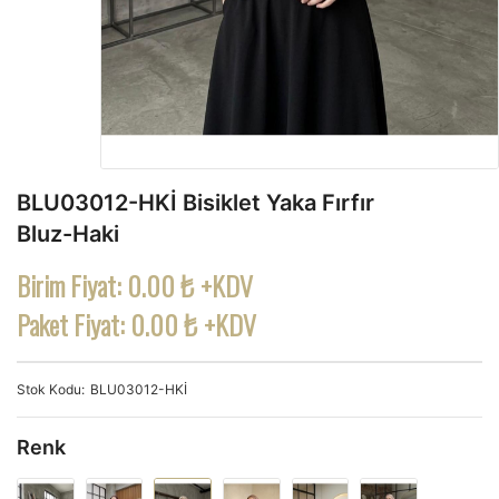
BLU03012-HKİ Bisiklet Yaka Fırfır
Bluz-Haki
Birim Fiyat:
0.00 ₺ +KDV
Paket Fiyat:
0.00 ₺ +KDV
Stok Kodu
BLU03012-HKİ
Renk