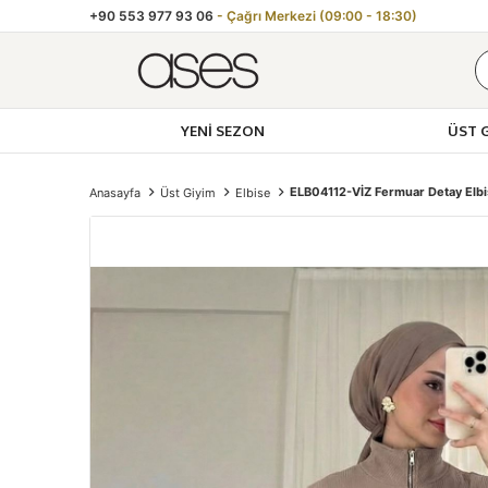
+90 553 977 93 06
- Çağrı Merkezi (09:00 - 18:30)
YENI SEZON
ÜST 
ELB04112-VİZ Fermuar Detay Elb
Anasayfa
Üst Giyim
Elbise