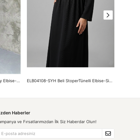
ELB04124-BRD Yaka Fermuar Detay Elbise-Bordo
ELB04108-SYH Beli StoperTünelli Elbise-Siyah
ELB04134-
izden Haberler
ampanya ve Fırsatlarımızdan İlk Siz Haberdar Olun!