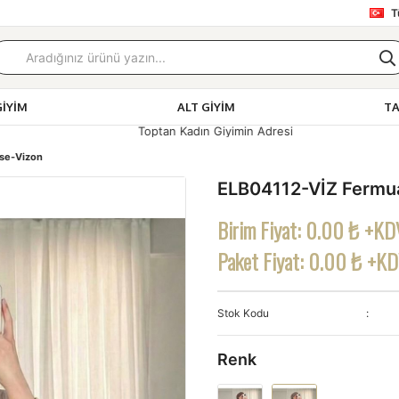
T
GIYIM
ALT GIYIM
T
Toptan Kadın Giyimin Adresi
ise-Vizon
ELB04112-VİZ Fermua
Birim Fiyat:
0.00 ₺ +KD
Paket Fiyat:
0.00 ₺ +K
Stok Kodu
Renk