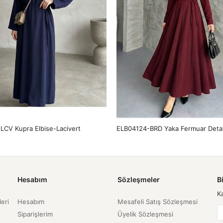
LCV Kupra Elbise-Lacivert
Hesabım
Sözleşmeler
B
K
leri
Hesabım
Mesafeli Satış Sözleşmesi
Siparişlerim
Üyelik Sözleşmesi