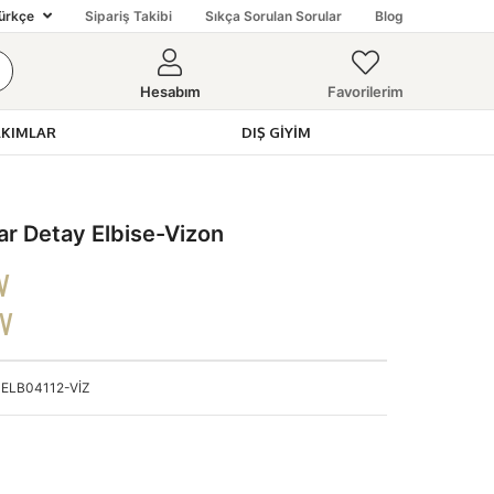
ürkçe
Sipariş Takibi
Sıkça Sorulan Sorular
Blog
Hesabım
Favorilerim
AKIMLAR
DIŞ GIYIM
r Detay Elbise-Vizon
V
DV
ELB04112-VİZ