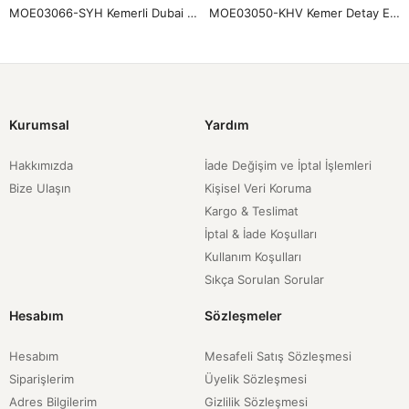
MOE03050-KHV Kemer Detay Etek-Kahve
MOE03060-LCV Büzgü Gazzeli Soft Etek-Lacivert
Kurumsal
Yardım
Hakkımızda
İade Değişim ve İptal İşlemleri
Bize Ulaşın
Kişisel Veri Koruma
Kargo & Teslimat
İptal & İade Koşulları
Kullanım Koşulları
Sıkça Sorulan Sorular
Hesabım
Sözleşmeler
Hesabım
Mesafeli Satış Sözleşmesi
Siparişlerim
Üyelik Sözleşmesi
Adres Bilgilerim
Gizlilik Sözleşmesi