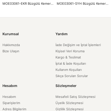
MOE03061-EKR Büzgülü Kemer Detay Dubai Etek-Ekru
MOE03061-SYH Büzgülü Kemer Detay Dubai Etek-Siyah
Kurumsal
Yardım
Hakkımızda
İade Değişim ve İptal İşlemleri
Bize Ulaşın
Kişisel Veri Koruma
Kargo & Teslimat
İptal & İade Koşulları
Kullanım Koşulları
Sıkça Sorulan Sorular
Hesabım
Sözleşmeler
Hesabım
Mesafeli Satış Sözleşmesi
Siparişlerim
Üyelik Sözleşmesi
Adres Bilgilerim
Gizlilik Sözleşmesi