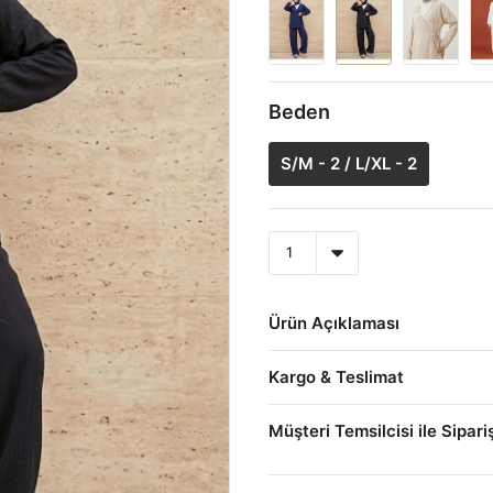
Beden
S/M - 2 / L/XL - 2
Ürün Açıklaması
Kargo & Teslimat
Müşteri Temsilcisi ile Sipari