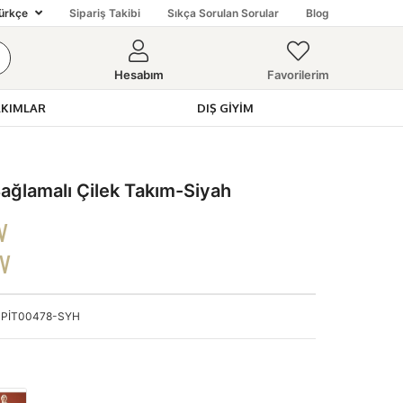
ürkçe
Sipariş Takibi
Sıkça Sorulan Sorular
Blog
Hesabım
Favorilerim
AKIMLAR
DIŞ GIYIM
ğlamalı Çilek Takım-Siyah
V
DV
PİT00478-SYH