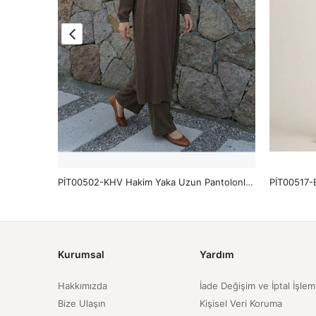
PİT00517-TAŞ Roba Detay Pantolonlu Çilek Takım-Taş
PİT00502-KHV Hakim Yaka Uzun Pantolonlu Takım-Kahve
Kurumsal
Yardım
Hakkımızda
İade Değişim ve İptal İşlem
Bize Ulaşın
Kişisel Veri Koruma