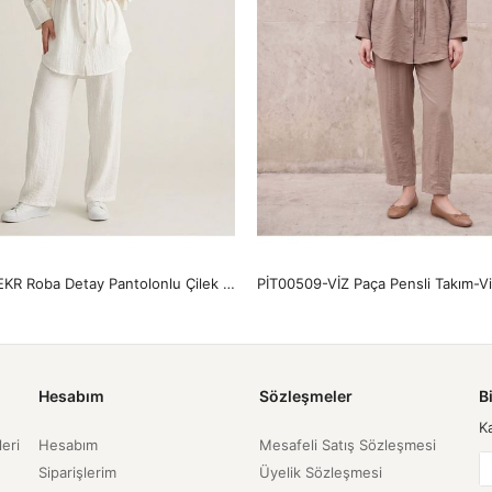
PİT00517-EKR Roba Detay Pantolonlu Çilek Takım-Ekru
PİT00509-VİZ Paça Pensli Takım-V
Hesabım
Sözleşmeler
B
K
leri
Hesabım
Mesafeli Satış Sözleşmesi
Siparişlerim
Üyelik Sözleşmesi