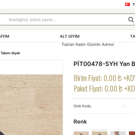
T
GIYIM
ALT GIYIM
T
Toptan Kadın Giyimin Adresi
 Takım-Siyah
PİT00478-SYH Yan Ba
Birim Fiyat:
0.00 ₺ +KD
Paket Fiyat:
0.00 ₺ +K
Stok Kodu
Renk