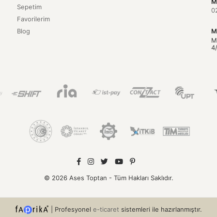
M
Sepetim
0
Favorilerim
Blog
M
M
4
© 2026 Ases Toptan - Tüm Hakları Saklıdır.
|
Profesyonel
e-ticaret
sistemleri ile hazırlanmıştır.