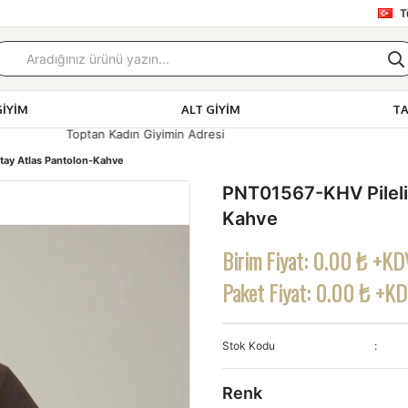
T
GIYIM
ALT GIYIM
T
Giyimin Adresi
ay Atlas Pantolon-Kahve
PNT01567-KHV Pileli
Kahve
Birim Fiyat:
0.00 ₺ +KD
Paket Fiyat:
0.00 ₺ +K
Stok Kodu
Renk