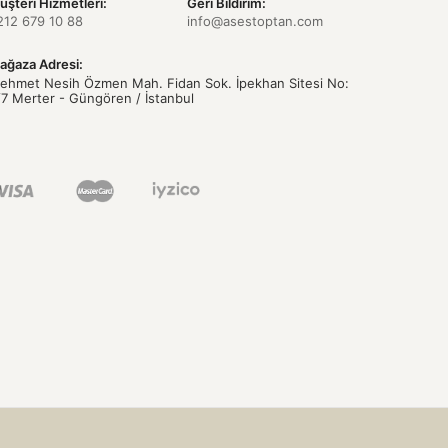
üşteri Hizmetleri:
Geri Bildirim:
212 679 10 88
info@asestoptan.com
ağaza Adresi:
ehmet Nesih Özmen Mah. Fidan Sok. İpekhan Sitesi No:
/7 Merter - Güngören / İstanbul