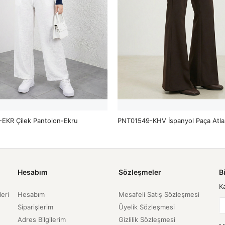
EKR Çilek Pantolon-Ekru
Hesabım
Sözleşmeler
B
K
leri
Hesabım
Mesafeli Satış Sözleşmesi
Siparişlerim
Üyelik Sözleşmesi
Adres Bilgilerim
Gizlilik Sözleşmesi