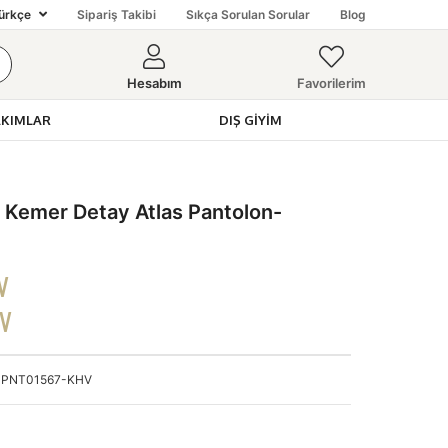
ürkçe
Sipariş Takibi
Sıkça Sorulan Sorular
Blog
Hesabım
Favorilerim
AKIMLAR
DIŞ GIYIM
 Kemer Detay Atlas Pantolon-
V
DV
PNT01567-KHV