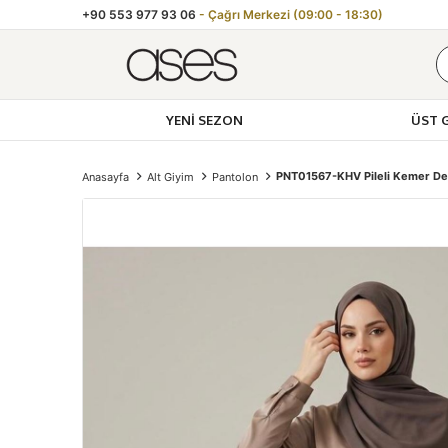
+90 553 977 93 06
- Çağrı Merkezi (09:00 - 18:30)
YENI SEZON
ÜST 
Toptan Kadın 
PNT01567-KHV Pileli Kemer Det
Anasayfa
Alt Giyim
Pantolon