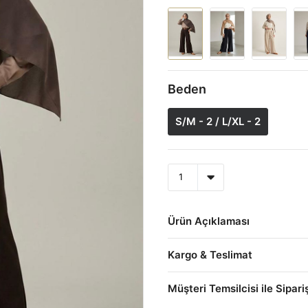
Beden
S/M - 2 / L/XL - 2
Ürün Açıklaması
Kargo & Teslimat
Müşteri Temsilcisi ile Sipari