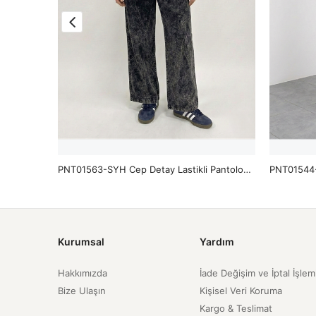
PNT01565-TAŞ Yıkama Püsküllü Pantolon-Taş
PNT01563-SYH Cep Detay Lastikli Pantolon-Siyah
PNT01544-
Kurumsal
Yardım
Hakkımızda
İade Değişim ve İptal İşlem
Bize Ulaşın
Kişisel Veri Koruma
Kargo & Teslimat