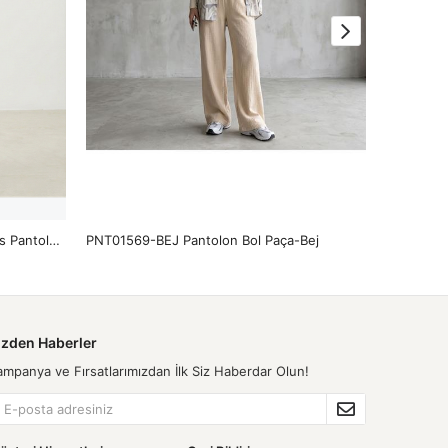
PNT01549-KHV İspanyol Paça Atlas Pantolon-Kahve
PNT01569-BEJ Pantolon Bol Paça-Bej
izden Haberler
ampanya ve Fırsatlarımızdan İlk Siz Haberdar Olun!