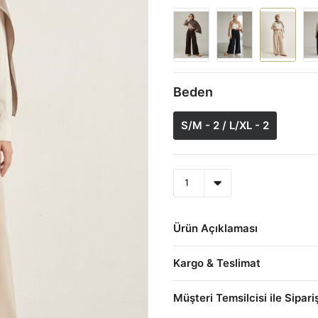
Beden
S/M - 2 / L/XL - 2
Ürün Açıklaması
Kargo & Teslimat
Müşteri Temsilcisi ile Sipari