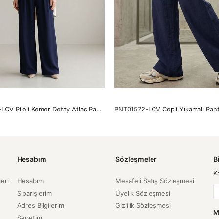
PNT01567-LCV Pileli Kemer Detay Atlas Pantolon-Lacivert
Hesabım
Sözleşmeler
B
K
leri
Hesabım
Mesafeli Satış Sözleşmesi
Siparişlerim
Üyelik Sözleşmesi
Adres Bilgilerim
Gizlilik Sözleşmesi
M
Sepetim