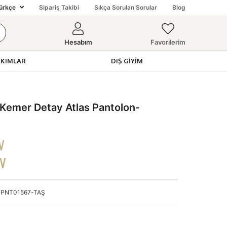
ürkçe
Sipariş Takibi
Sıkça Sorulan Sorular
Blog
Hesabım
Favorilerim
AKIMLAR
DIŞ GIYIM
 Kemer Detay Atlas Pantolon-
V
DV
PNT01567-TAŞ