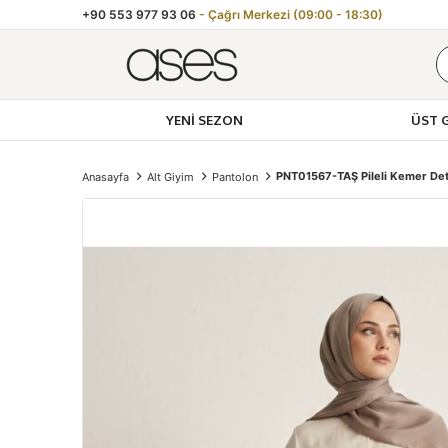
+90 553 977 93 06
- Çağrı Merkezi (09:00 - 18:30)
YENI SEZON
ÜST 
Toptan Kadın Gi
PNT01567-TAŞ Pileli Kemer Det
Anasayfa
Alt Giyim
Pantolon