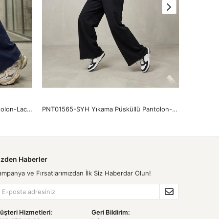
PNT01572-LCV Cepli Yıkamalı Pantolon-Lacivert
PNT01565-SYH Yıkama Püsküllü Pantolon-Siyah
izden Haberler
ampanya ve Fırsatlarımızdan İlk Siz Haberdar Olun!
üşteri Hizmetleri:
Geri Bildirim: