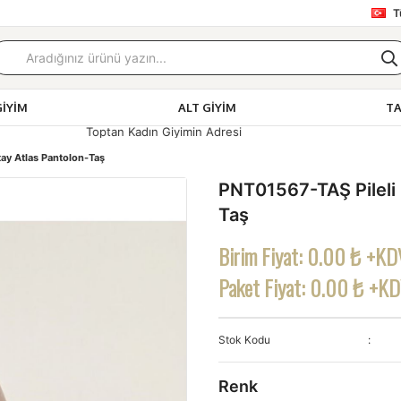
T
GIYIM
ALT GIYIM
T
yimin Adresi
ay Atlas Pantolon-Taş
PNT01567-TAŞ Pileli
Taş
Birim Fiyat:
0.00 ₺ +KD
Paket Fiyat:
0.00 ₺ +K
Stok Kodu
Renk