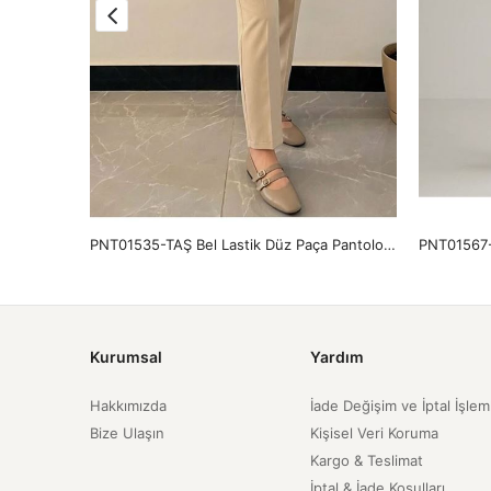
PNT01425-KHV İspanyol Paça Dabıl Pantolon-Kahve
PNT01535-TAŞ Bel Lastik Düz Paça Pantolon-Taş
Kurumsal
Yardım
Hakkımızda
İade Değişim ve İptal İşlem
Bize Ulaşın
Kişisel Veri Koruma
Kargo & Teslimat
İptal & İade Koşulları