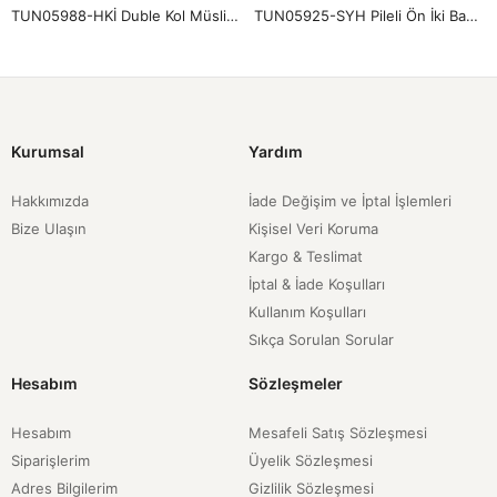
TUN05988-HKİ Duble Kol Müslin Gömlek-Haki
TUN05925-SYH Pileli Ön İki Bağlamalı Tunik-Siyah
Kurumsal
Yardım
Hakkımızda
İade Değişim ve İptal İşlemleri
Bize Ulaşın
Kişisel Veri Koruma
Kargo & Teslimat
İptal & İade Koşulları
Kullanım Koşulları
Sıkça Sorulan Sorular
Hesabım
Sözleşmeler
Hesabım
Mesafeli Satış Sözleşmesi
Siparişlerim
Üyelik Sözleşmesi
Adres Bilgilerim
Gizlilik Sözleşmesi