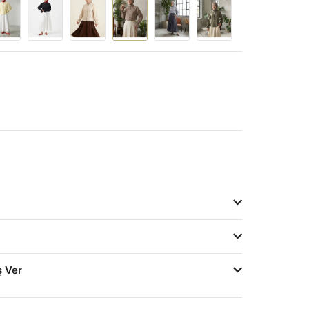
ş Ver