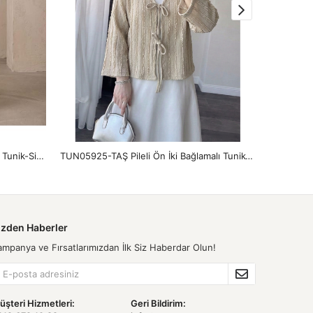
TUN05963-SYH Hakim Yaka Uzun Tunik-Siyah
TUN05925-TAŞ Pileli Ön İki Bağlamalı Tunik-Taş
TUN05991-
izden Haberler
ampanya ve Fırsatlarımızdan İlk Siz Haberdar Olun!
üşteri Hizmetleri:
Geri Bildirim: