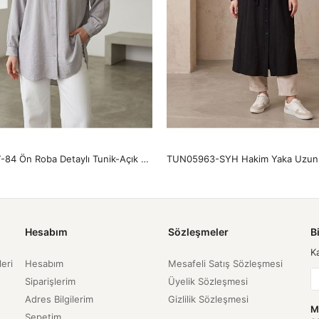
TUN05897-84 Ön Roba Detaylı Tunik-Açık Gri
Hesabım
Sözleşmeler
B
K
leri
Hesabım
Mesafeli Satış Sözleşmesi
Siparişlerim
Üyelik Sözleşmesi
Adres Bilgilerim
Gizlilik Sözleşmesi
M
Sepetim