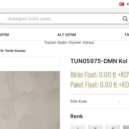
T
GIYIM
ALT GIYIM
T
Kadın Giyimin Adresi
fır Tunik-Duman
TUN05975-DMN Kol Tü
Birim Fiyat:
0.00 ₺ +KD
Paket Fiyat:
0.00 ₺ +K
Stok Kodu
Renk