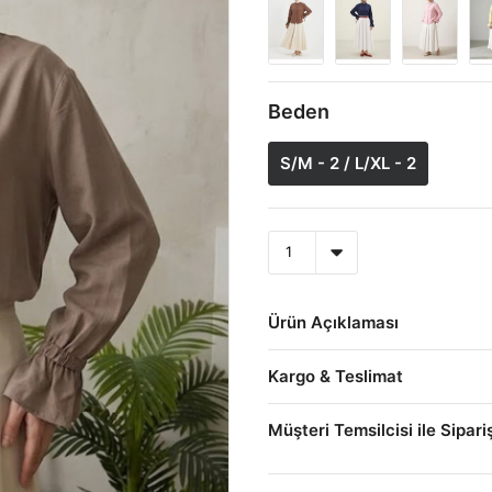
Beden
S/M - 2 / L/XL - 2
Ürün Açıklaması
Kargo & Teslimat
Müşteri Temsilcisi ile Sipari