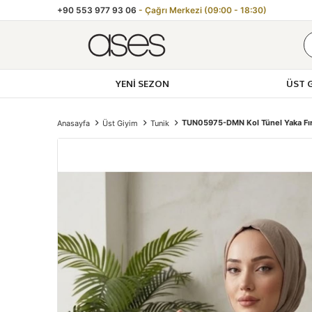
+90 553 977 93 06
- Çağrı Merkezi (09:00 - 18:30)
YENI SEZON
ÜST 
Toptan 
TUN05975-DMN Kol Tünel Yaka Fır
Anasayfa
Üst Giyim
Tunik