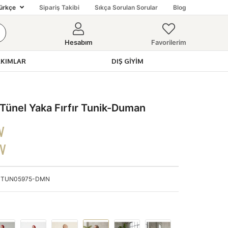
ürkçe
Sipariş Takibi
Sıkça Sorulan Sorular
Blog
Hesabım
Favorilerim
AKIMLAR
DIŞ GIYIM
nel Yaka Fırfır Tunik-Duman
V
DV
TUN05975-DMN