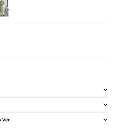
ş Ver