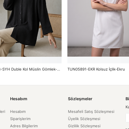
TUN05988-SYH Duble Kol Müslin Gömlek-Siyah
TUN05891-EKR Kolsuz İçlik-Ekru
Hesabım
Sözleşmeler
B
K
leri
Hesabım
Mesafeli Satış Sözleşmesi
Siparişlerim
Üyelik Sözleşmesi
Adres Bilgilerim
Gizlilik Sözleşmesi