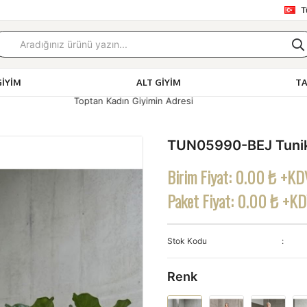
T
GIYIM
ALT GIYIM
T
ın Giyimin Adresi
TUN05990-BEJ Tunik
Birim Fiyat:
0.00 ₺ +KD
Paket Fiyat:
0.00 ₺ +K
Stok Kodu
Renk