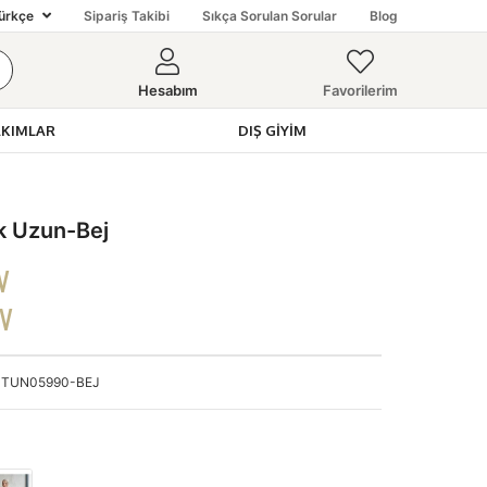
ürkçe
Sipariş Takibi
Sıkça Sorulan Sorular
Blog
Hesabım
Favorilerim
AKIMLAR
DIŞ GIYIM
 Uzun-Bej
V
DV
TUN05990-BEJ