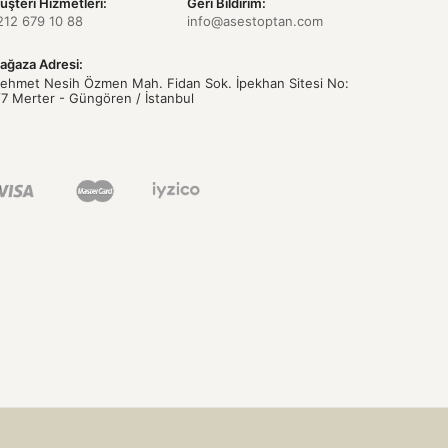
üşteri Hizmetleri:
Geri Bildirim:
212 679 10 88
info@asestoptan.com
ağaza Adresi:
ehmet Nesih Özmen Mah. Fidan Sok. İpekhan Sitesi No:
/7 Merter - Güngören / İstanbul