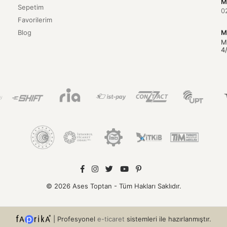
M
Sepetim
0
Favorilerim
Blog
M
M
4
© 2026 Ases Toptan - Tüm Hakları Saklıdır.
|
Profesyonel
e-ticaret
sistemleri ile hazırlanmıştır.