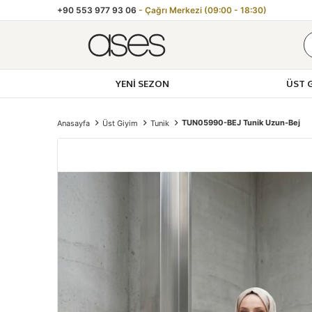
+90 553 977 93 06
- Çağrı Merkezi (09:00 - 18:30)
YENI SEZON
ÜST 
Toptan Kad
TUN05990-BEJ Tunik Uzun-Bej
Anasayfa
Üst Giyim
Tunik