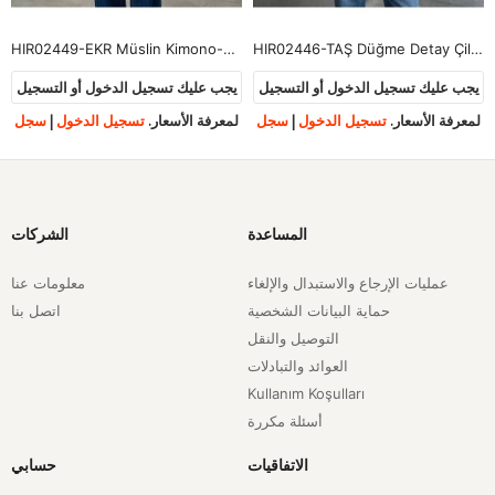
HIR02449-EKR Müslin Kimono-Ekru
HIR02446-TAŞ Düğme Detay Çilek Hırka-Taş
يجب عليك تسجيل الدخول أو التسجيل
يجب عليك تسجيل الدخول أو التسجيل
لمعرفة الأسعار.
تسجيل الدخول
|
سجل
لمعرفة الأسعار.
تسجيل الدخول
|
سجل
المساعدة
الشركات
عمليات الإرجاع والاستبدال والإلغاء
معلومات عنا
حماية البيانات الشخصية
اتصل بنا
التوصيل والنقل
العوائد والتبادلات
Kullanım Koşulları
أسئلة مكررة
الاتفاقيات
حسابي