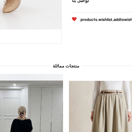
تواصل بنا
products.wishlist.addtowish
منتجات مماثلة