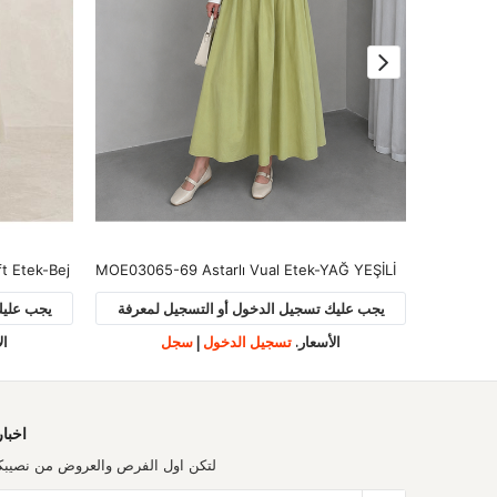
t Etek-Bej
MOE03065-69 Astarlı Vual Etek-YAĞ YEŞİLİ
MOE03064
لمعرفة
يجب عليك تسجيل الدخول أو التسجيل لمعرفة
يجب عليك
الأسعار.
تسجيل الدخول
|
سجل
ال
اخبار
لتكن اول الفرص والعروض من نصيبك