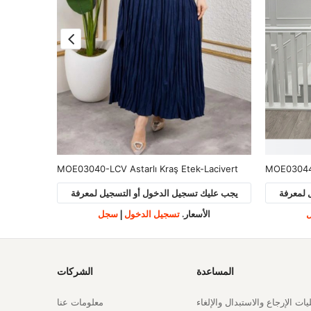
MOE03048-KHV Cepli Bel Lastikli Etek-Kahve
MOE03040-LCV Astarlı Kraş Etek-Lacivert
MOE03044
 لمعرفة
يجب عليك تسجيل الدخول أو التسجيل لمعرفة
يجب علي
الأسعار.
تسجيل الدخول
|
سجل
ا
المساعدة
الشركات
ات الإرجاع والاستبدال والإلغاء
معلومات عنا