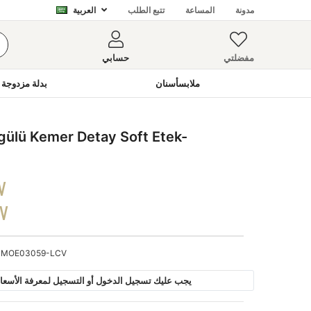
مدونة
المساعة
تتبع الطلب
العربية
مفضلتي
حسابي
ملابسأسنان
بدلة مزدوجة 
lü Kemer Detay Soft Etek-
V
DV
MOE03059-LCV
يجب عليك تسجيل الدخول أو التسجيل لمعرفة الأسعار