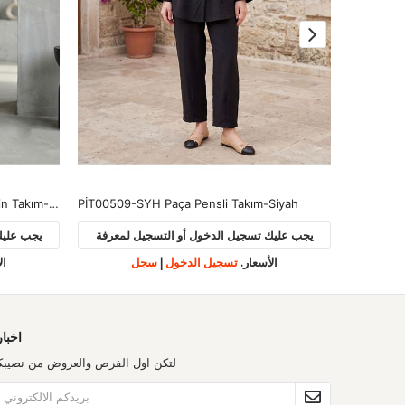
PİT00521-SYH Yan Bağlamalı Müslin Takım-Siyah
PİT00509-SYH Paça Pensli Takım-Siyah
لمعرفة
يجب عليك تسجيل الدخول أو التسجيل لمعرفة
يجب عليك
الأسعار.
تسجيل الدخول
|
سجل
ال
اخبار
لتكن اول الفرص والعروض من نصيبك