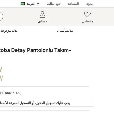
مدونة
المساعة
تتبع الطلب
العربية
مفضلتي
حسابي
ملابسأسنان
بدلة مزدوجة 
oba Detay Pantolonlu Takım-
V
DV
PİT00516-TAŞ
يجب عليك تسجيل الدخول أو التسجيل لمعرفة الأسعار