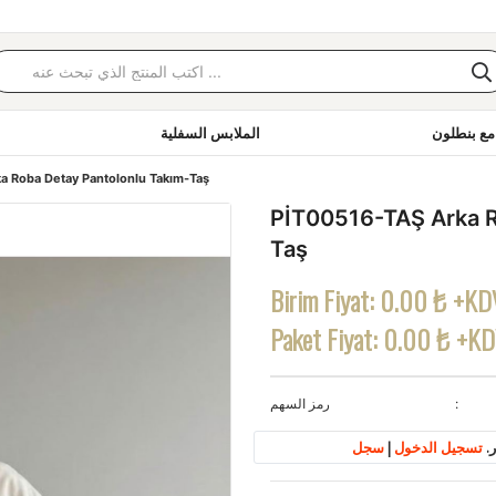
مع بنطلون
الملابس السفلية
a Roba Detay Pantolonlu Takım-Taş
PİT00516-TAŞ Arka R
Taş
Birim Fiyat:
0.00 ₺ +KD
Paket Fiyat:
0.00 ₺ +K
رمز السهم
.
تسجيل الدخول
|
سجل