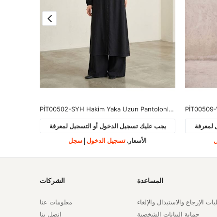
PİT00521-EKR Yan Bağlamalı Müslin Takım-Ekru
PİT00502-SYH Hakim Yaka Uzun Pantolonlu Takım-Siyah
PİT00509-
 لمعرفة
يجب عليك تسجيل الدخول أو التسجيل لمعرفة
يجب علي
الأسعار.
تسجيل الدخول
|
سجل
ا
المساعدة
الشركات
ات الإرجاع والاستبدال والإلغاء
معلومات عنا
حماية البيانات الشخصية
اتصل بنا