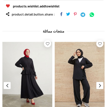
products.wishlist.addtowishlist
product.detail.button.share :
منتجات مماثلة