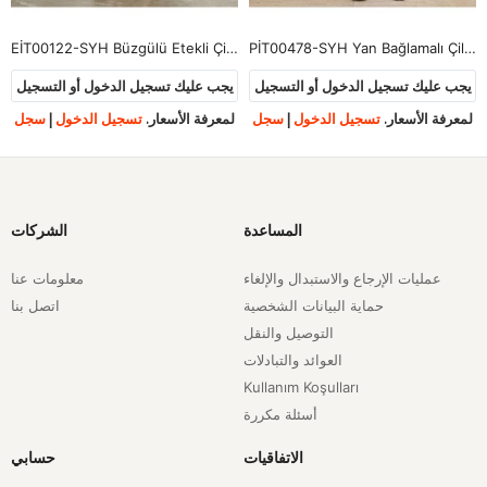
EİT00122-SYH Büzgülü Etekli Çilek Takım-Siyah
PİT00478-SYH Yan Bağlamalı Çilek Takım-Siyah
يجب عليك تسجيل الدخول أو التسجيل
يجب عليك تسجيل الدخول أو التسجيل
لمعرفة الأسعار.
تسجيل الدخول
|
سجل
لمعرفة الأسعار.
تسجيل الدخول
|
سجل
المساعدة
الشركات
عمليات الإرجاع والاستبدال والإلغاء
معلومات عنا
حماية البيانات الشخصية
اتصل بنا
التوصيل والنقل
العوائد والتبادلات
Kullanım Koşulları
أسئلة مكررة
الاتفاقيات
حسابي