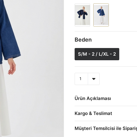
Beden
S/M - 2 / L/XL - 2
Ürün Açıklaması
Kargo & Teslimat
Müşteri Temsilcisi ile Sipari