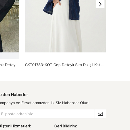
CKT01784-SYH Geniş Manşet Kuşak Detay Ceket-Siyah
CKT01783-KOT Cep Detaylı Sıra Dikişli Kot Ceket-Kot Rengi
izden Haberler
ampanya ve Fırsatlarımızdan İlk Siz Haberdar Olun!
üşteri Hizmetleri:
Geri Bildirim: