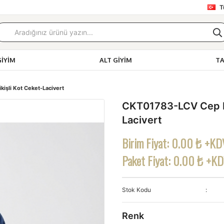
T
GIYIM
ALT GIYIM
T
işli Kot Ceket-Lacivert
CKT01783-LCV Cep Det
Lacivert
Birim Fiyat:
0.00 ₺ +KD
Paket Fiyat:
0.00 ₺ +K
Stok Kodu
Renk