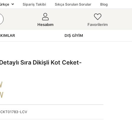
ürkçe
Sipariş Takibi
Sıkça Sorulan Sorular
Blog
Hesabım
Favorilerim
AKIMLAR
DIŞ GIYIM
Toptan Kadın Giyimin Adresi
aylı Sıra Dikişli Kot Ceket-
V
DV
CKT01783-LCV