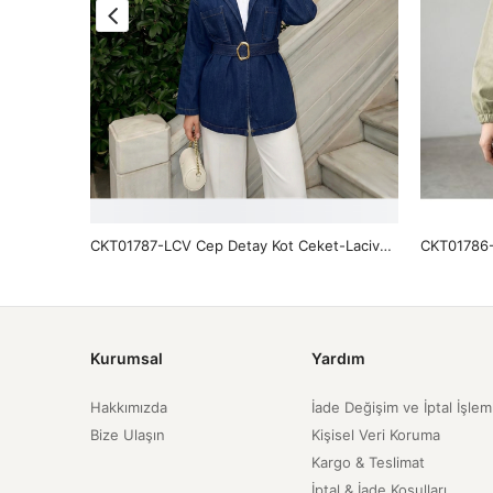
CKT01784-TAŞ Geniş Manşet Kuşak Detay Ceket-Taş
CKT01787-LCV Cep Detay Kot Ceket-Lacivert
Kurumsal
Yardım
Hakkımızda
İade Değişim ve İptal İşlem
Bize Ulaşın
Kişisel Veri Koruma
Kargo & Teslimat
İptal & İade Koşulları