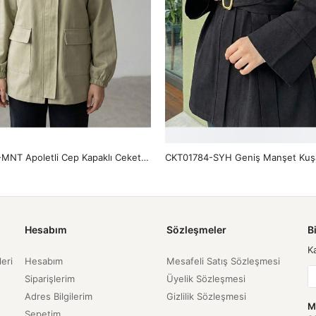
CKT01786-MNT Apoletli Cep Kapaklı Ceket-Mint
Hesabım
Sözleşmeler
B
K
leri
Hesabım
Mesafeli Satış Sözleşmesi
Siparişlerim
Üyelik Sözleşmesi
Adres Bilgilerim
Gizlilik Sözleşmesi
M
Sepetim