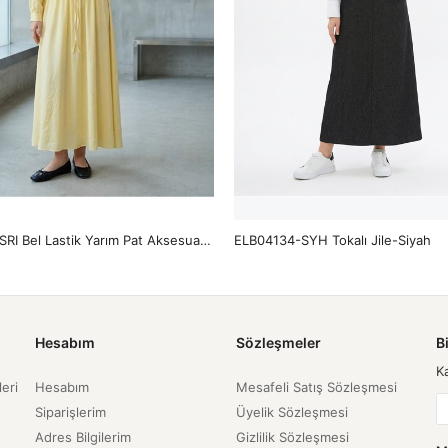
ELB04151-SRI Bel Lastik Yarım Pat Aksesuar Detay Elbise-Sarı
ELB04134-SYH Tokalı Jile-Siyah
Hesabım
Sözleşmeler
B
K
leri
Hesabım
Mesafeli Satış Sözleşmesi
Siparişlerim
Üyelik Sözleşmesi
Adres Bilgilerim
Gizlilik Sözleşmesi