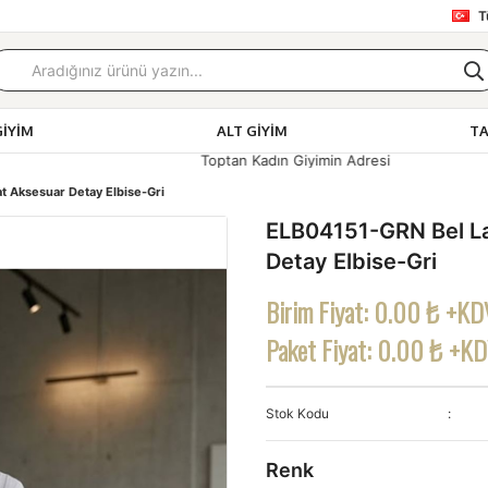
T
GIYIM
ALT GIYIM
T
Toptan Kadın Giyimin Adresi
t Aksesuar Detay Elbise-Gri
ELB04151-GRN Bel La
Detay Elbise-Gri
Birim Fiyat:
0.00 ₺ +KD
Paket Fiyat:
0.00 ₺ +K
Stok Kodu
Renk