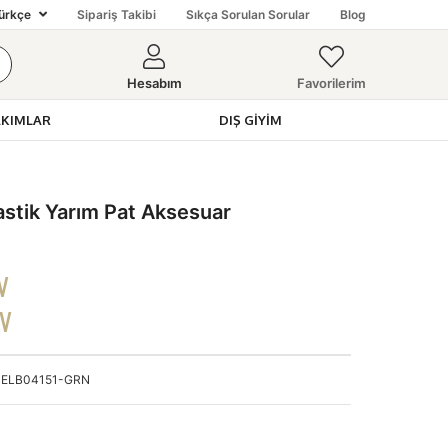
ürkçe
Sipariş Takibi
Sıkça Sorulan Sorular
Blog
Hesabım
Favorilerim
AKIMLAR
DIŞ GIYIM
stik Yarım Pat Aksesuar
V
DV
ELB04151-GRN