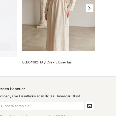
ELB04162-TAŞ Çilek Elbise-Taş
ELB04152-
izden Haberler
ampanya ve Fırsatlarımızdan İlk Siz Haberdar Olun!