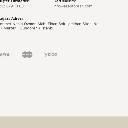
üşteri Hizmetleri:
Geri Bildirim:
212 679 10 88
info@asestoptan.com
ağaza Adresi:
ehmet Nesih Özmen Mah. Fidan Sok. İpekhan Sitesi No:
/7 Merter - Güngören / İstanbul