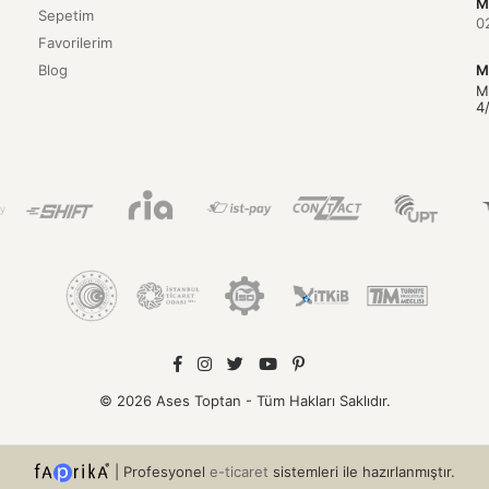
M
Sepetim
0
Favorilerim
Blog
M
M
4
© 2026 Ases Toptan - Tüm Hakları Saklıdır.
|
Profesyonel
e-ticaret
sistemleri ile hazırlanmıştır.