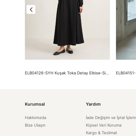
ELB04124-TAŞ Yaka Fermuar Detay Elbise-Taş
ELB04126-SYH Kuşak Toka Detay Elbise-Siyah
Kurumsal
Yardım
Hakkımızda
İade Değişim ve İptal İşlem
Bize Ulaşın
Kişisel Veri Koruma
Kargo & Teslimat