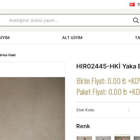
T
GIYIM
ALT GIYIM
T
ırka-Haki
HIR02445-HKİ Yaka Ba
Birim Fiyat:
0.00 ₺ +KD
Paket Fiyat:
0.00 ₺ +K
Stok Kodu
Renk