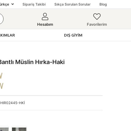
ürkçe
Sipariş Takibi
Sıkça Sorulan Sorular
Blog
Hesabım
Favorilerim
AKIMLAR
DIŞ GIYIM
ntlı Müslin Hırka-Haki
V
DV
HIR02445-HKİ