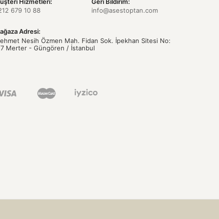
üşteri Hizmetleri:
Geri Bildirim:
212 679 10 88
info@asestoptan.com
ağaza Adresi:
ehmet Nesih Özmen Mah. Fidan Sok. İpekhan Sitesi No:
/7 Merter - Güngören / İstanbul