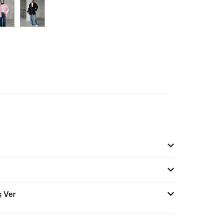
ş Ver