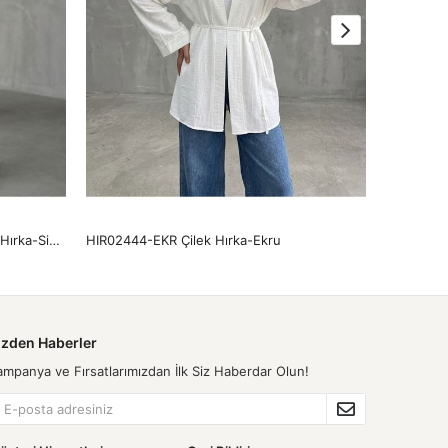
HIR02445-SYH Yaka Bantlı Müslin Hırka-Siyah
HIR02444-EKR Çilek Hırka-Ekru
HIR02423-
izden Haberler
ampanya ve Fırsatlarımızdan İlk Siz Haberdar Olun!