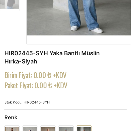
HIR02445-SYH Yaka Bantlı Müslin
Hırka-Siyah
Birim Fiyat:
0.00 ₺ +KDV
Paket Fiyat:
0.00 ₺ +KDV
Stok Kodu
HIR02445-SYH
Renk