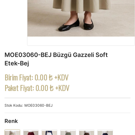
MOE03060-BEJ Büzgü Gazzeli Soft
Etek-Bej
Birim Fiyat:
0.00 ₺ +KDV
Paket Fiyat:
0.00 ₺ +KDV
Stok Kodu
MOE03060-BEJ
Renk