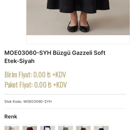
MOE03060-SYH Büzgü Gazzeli Soft
Etek-Siyah
Birim Fiyat:
0.00 ₺ +KDV
Paket Fiyat:
0.00 ₺ +KDV
Stok Kodu
MOE03060-SYH
Renk