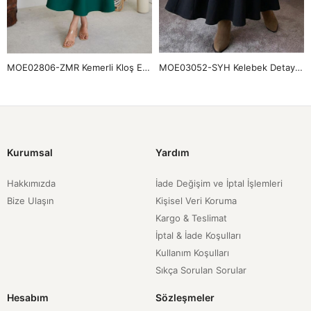
MOE02806-ZMR Kemerli Kloş Etek-Zümrüt Yeşili
MOE03052-SYH Kelebek Detay Krep Etek-Siyah
Kurumsal
Yardım
Hakkımızda
İade Değişim ve İptal İşlemleri
Bize Ulaşın
Kişisel Veri Koruma
Kargo & Teslimat
İptal & İade Koşulları
Kullanım Koşulları
Sıkça Sorulan Sorular
Hesabım
Sözleşmeler