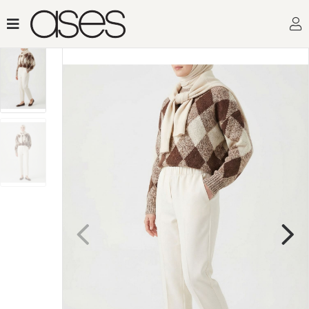
Toptan Kadın Giyimin Adre