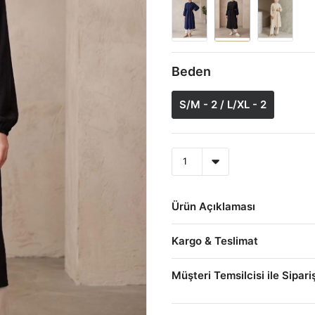
Beden
S/M - 2 / L/XL - 2
Ürün Açıklaması
Kargo & Teslimat
Müşteri Temsilcisi ile Sipari