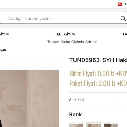
T
GIYIM
ALT GIYIM
T
Toptan Kadın Giyimin Adresi
iyah
TUN05963-SYH Hakim
Birim Fiyat:
0.00 ₺ +KD
Paket Fiyat:
0.00 ₺ +K
Stok Kodu
Renk