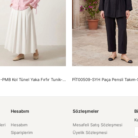
TUN05975-PMB Kol Tünel Yaka Fırfır Tunik-Pembe
PİT00509-SYH Paça Pensli Takım-
Hesabım
Sözleşmeler
B
K
leri
Hesabım
Mesafeli Satış Sözleşmesi
Siparişlerim
Üyelik Sözleşmesi