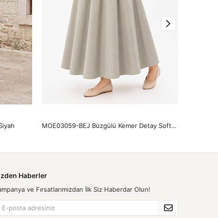
Siyah
MOE03059-BEJ Büzgülü Kemer Detay Soft Etek-Bej
TUN05961
izden Haberler
ampanya ve Fırsatlarımızdan İlk Siz Haberdar Olun!