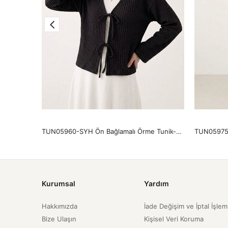
PNT01565-TAŞ Yıkama Püsküllü Pantolon-Taş
TUN05960-SYH Ön Bağlamalı Örme Tunik-Siyah
Kurumsal
Yardım
Hakkımızda
İade Değişim ve İptal İşlem
Bize Ulaşın
Kişisel Veri Koruma