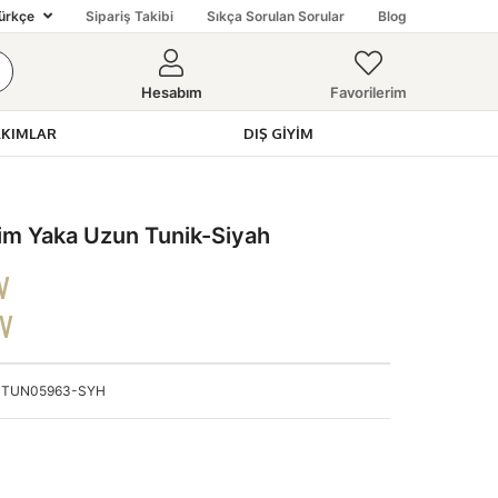
ürkçe
Sipariş Takibi
Sıkça Sorulan Sorular
Blog
Hesabım
Favorilerim
AKIMLAR
DIŞ GIYIM
 Yaka Uzun Tunik-Siyah
V
DV
TUN05963-SYH