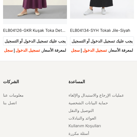
ELB04126-GKR Kuşak Toka Detay Elbise-Gül Kurusu
ELB04134-SYH Tokalı Jile-Siyah
يجب عليك تسجيل الدخول أو التسجيل
يجب عليك تسجيل الدخول أو التسجيل
لمعرفة الأسعار.
تسجيل الدخول
|
سجل
لمعرفة الأسعار.
تسجيل الدخول
|
سجل
المساعدة
الشركات
عمليات الإرجاع والاستبدال والإلغاء
معلومات عنا
حماية البيانات الشخصية
اتصل بنا
التوصيل والنقل
العوائد والتبادلات
Kullanım Koşulları
أسئلة مكررة