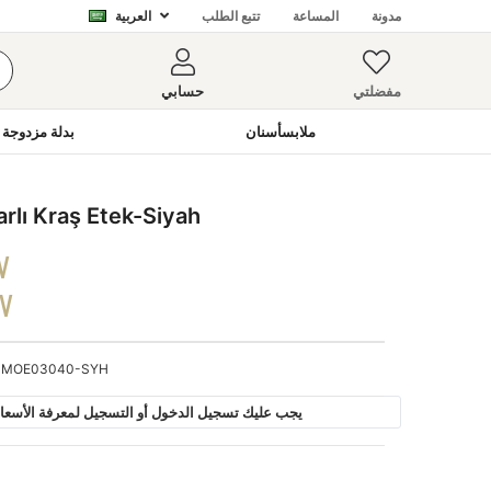
مدونة
المساعة
تتبع الطلب
العربية
مفضلتي
حسابي
ملابسأسنان
بدلة مزدوجة 
lı Kraş Etek-Siyah
V
DV
MOE03040-SYH
يجب عليك تسجيل الدخول أو التسجيل لمعرفة الأسعار