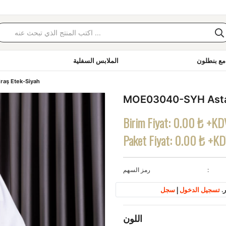
مع بنطلون
الملابس السفلية
raş Etek-Siyah
MOE03040-SYH Astar
Birim Fiyat:
0.00 ₺ +KD
Paket Fiyat:
0.00 ₺ +K
رمز السهم
.
تسجيل الدخول
|
سجل
اللون