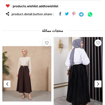
products.wishlist.addtowishlist
product.detail.button.share :
منتجات مماثلة