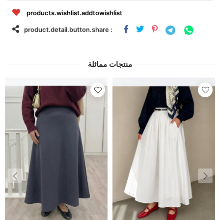
products.wishlist.addtowishlist
product.detail.button.share :
منتجات مماثلة