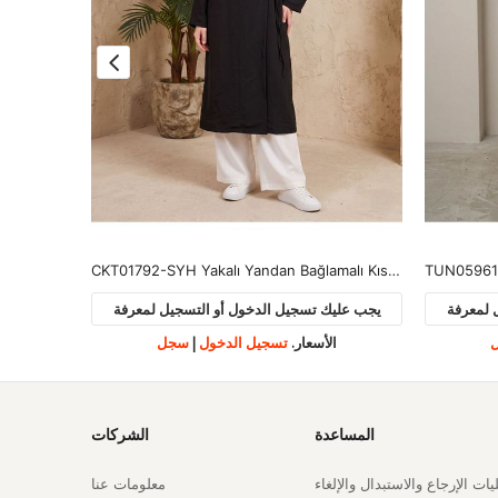
MOE03059-SRI Büzgülü Kemer Detay Soft Etek-Sarı
CKT01792-SYH Yakalı Yandan Bağlamalı Kısa Ceket-Siyah
TUN05961-
 لمعرفة
يجب عليك تسجيل الدخول أو التسجيل لمعرفة
يجب علي
الأسعار.
تسجيل الدخول
|
سجل
ا
المساعدة
الشركات
ات الإرجاع والاستبدال والإلغاء
معلومات عنا