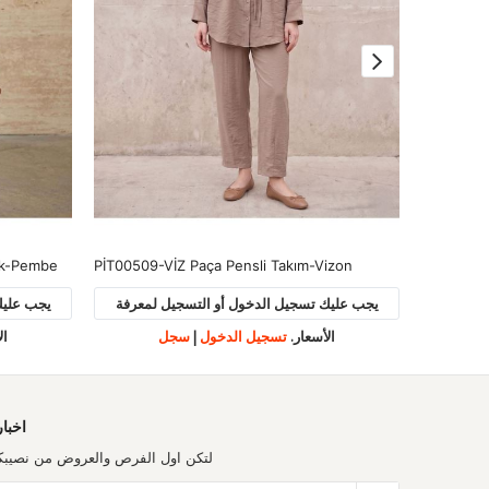
ik-Pembe
PİT00509-VİZ Paça Pensli Takım-Vizon
TUN05961
لمعرفة
يجب عليك تسجيل الدخول أو التسجيل لمعرفة
يجب عليك
الأسعار.
تسجيل الدخول
|
سجل
ال
اخبار
لتكن اول الفرص والعروض من نصيبك