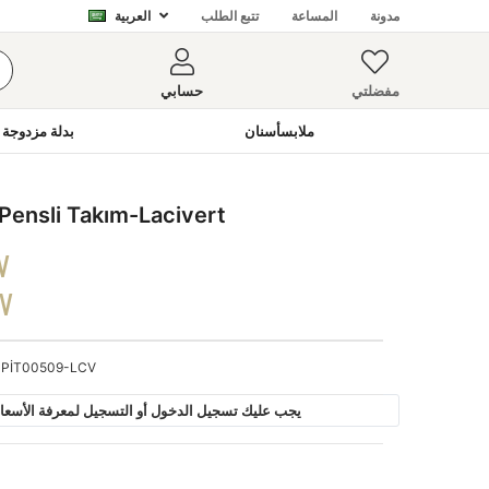
مدونة
المساعة
تتبع الطلب
العربية
مفضلتي
حسابي
ملابسأسنان
بدلة مزدوجة 
ensli Takım-Lacivert
V
DV
PİT00509-LCV
يجب عليك تسجيل الدخول أو التسجيل لمعرفة الأسعار