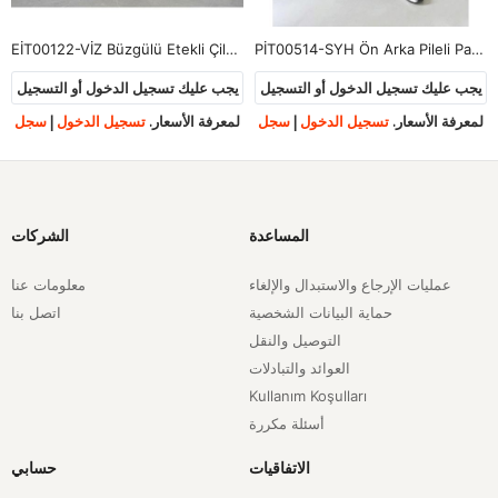
EİT00122-VİZ Büzgülü Etekli Çilek Takım-Vizon
PİT00514-SYH Ön Arka Pileli Pantolonlu Takım-Siyah
يجب عليك تسجيل الدخول أو التسجيل
يجب عليك تسجيل الدخول أو التسجيل
لمعرفة الأسعار.
تسجيل الدخول
|
سجل
لمعرفة الأسعار.
تسجيل الدخول
|
سجل
المساعدة
الشركات
عمليات الإرجاع والاستبدال والإلغاء
معلومات عنا
حماية البيانات الشخصية
اتصل بنا
التوصيل والنقل
العوائد والتبادلات
Kullanım Koşulları
أسئلة مكررة
الاتفاقيات
حسابي