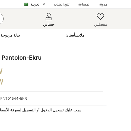
مدونة
المساعة
تتبع الطلب
العربية
مفضلتي
حسابي
ملابسأسنان
بدلة مزدوجة 
 Pantolon-Ekru
V
DV
PNT01544-EKR
يجب عليك تسجيل الدخول أو التسجيل لمعرفة الأسعار