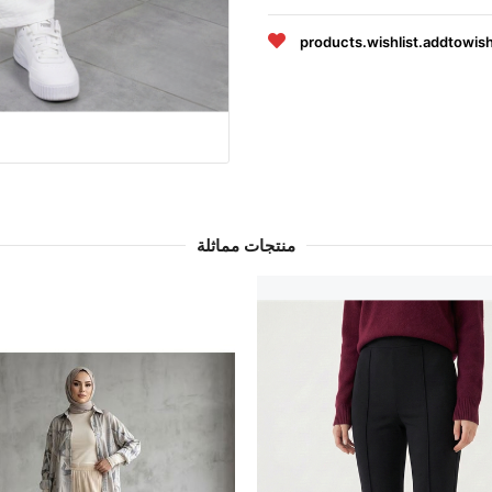
products.wishlist.addtowish
منتجات مماثلة