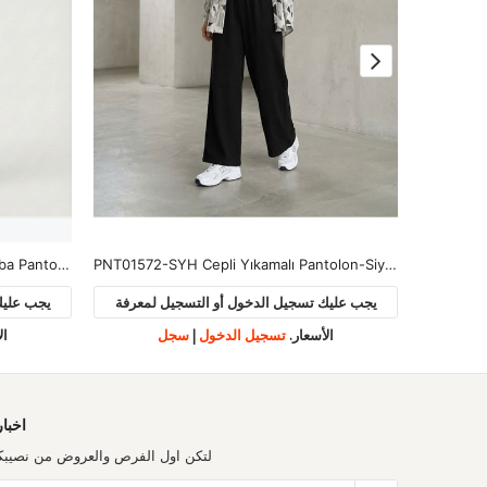
PNT01560-SYH İspanyol Paça Scuba Pantolon-Siyah
PNT01572-SYH Cepli Yıkamalı Pantolon-Siyah
لمعرفة
يجب عليك تسجيل الدخول أو التسجيل لمعرفة
يجب عليك
الأسعار.
تسجيل الدخول
|
سجل
ال
اخبار
لتكن اول الفرص والعروض من نصيبك