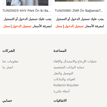
TUN05925-KHV Pileli Ön İki Bağlamalı Tunik-Kahve
TUN05985-ZMR Ön BağlamalıTunik-Zümrüt Yeşili
يجب عليك تسجيل الدخول أو التسجيل
يجب عليك تسجيل الدخول أو التسجيل
لمعرفة الأسعار.
تسجيل الدخول
|
سجل
لمعرفة الأسعار.
تسجيل الدخول
|
سجل
المساعدة
الشركات
عمليات الإرجاع والاستبدال والإلغاء
معلومات عنا
حماية البيانات الشخصية
اتصل بنا
التوصيل والنقل
العوائد والتبادلات
Kullanım Koşulları
أسئلة مكررة
الاتفاقيات
حسابي