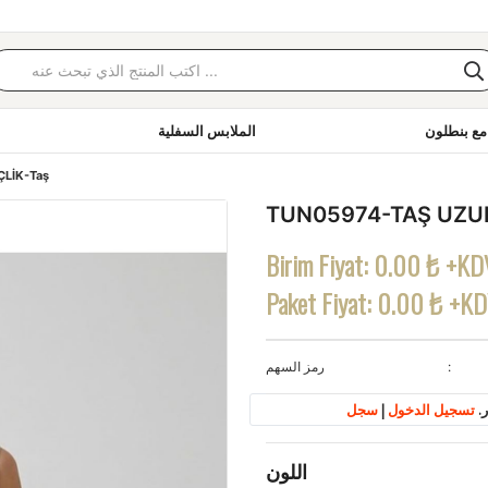
مع بنطلون
الملابس السفلية
ÇLİK-Taş
TUN05974-TAŞ UZUN
Birim Fiyat:
0.00 ₺ +KD
Paket Fiyat:
0.00 ₺ +K
رمز السهم
.
تسجيل الدخول
|
سجل
اللون