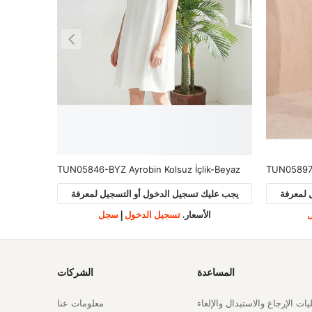
k-Beyaz
TUN05897-LCV Ön Roba Detaylı Tunik-Lacivert
 لمعرفة
يجب عليك تسجيل الدخول أو التسجيل لمعرفة
يجب علي
الأسعار.
تسجيل الدخول
|
سجل
ا
المساعدة
الشركات
ات الإرجاع والاستبدال والإلغاء
معلومات عنا