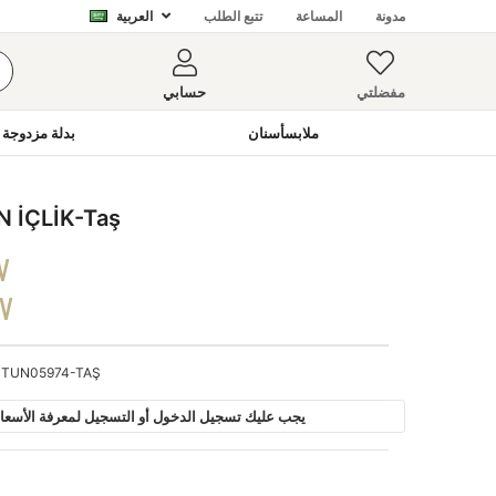
مدونة
المساعة
تتبع الطلب
العربية
مفضلتي
حسابي
ملابسأسنان
بدلة مزدوجة 
 İÇLİK-Taş
V
DV
TUN05974-TAŞ
يجب عليك تسجيل الدخول أو التسجيل لمعرفة الأسعار