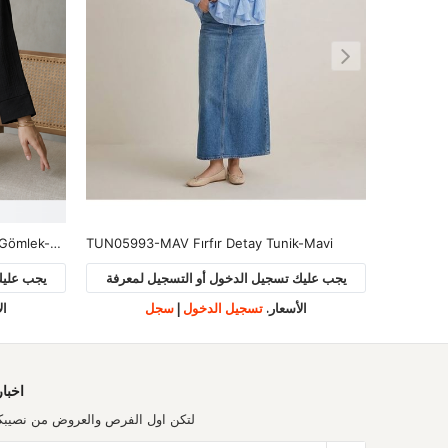
-Mavi
TUN05991-HKİ Yan Bağlamalı Çilek Tunik-Haki
TUN05985
لمعرفة
يجب عليك تسجيل الدخول أو التسجيل لمعرفة
يجب عليك
الأسعار.
تسجيل الدخول
|
سجل
ال
اخبار
لتكن اول الفرص والعروض من نصيبك