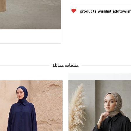
products.wishlist.addtowish
منتجات مماثلة