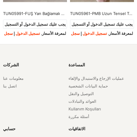
 Tunik-Fuşya
TUN05961-PMB Uzun Tensel Tunik-Pembe
TUN05846-BYZ Ayrobin Kolsuz İçlik-B
يجب عليك تسجيل الدخول أو التسجيل
يجب عليك تسجيل الدخول أو التسجيل
يج
لمعرفة الأسعار.
تسجيل الدخول
|
سجل
لمعرفة الأسعار.
تسجيل الدخول
|
سجل
لم
المساعدة
الشركات
عمليات الإرجاع والاستبدال والإلغاء
معلومات عنا
حماية البيانات الشخصية
اتصل بنا
التوصيل والنقل
العوائد والتبادلات
Kullanım Koşulları
أسئلة مكررة
الاتفاقيات
حسابي