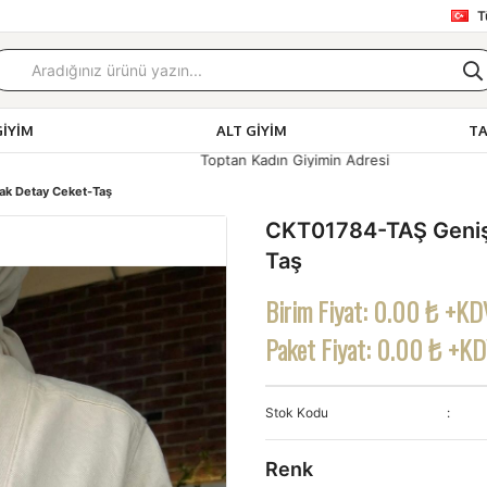
T
GIYIM
ALT GIYIM
T
adın Giyimin Adresi
k Detay Ceket-Taş
CKT01784-TAŞ Geniş
Taş
Birim Fiyat:
0.00 ₺ +KD
Paket Fiyat:
0.00 ₺ +K
Stok Kodu
Renk