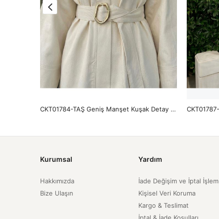
CKT01786-MNT Apoletli Cep Kapaklı Ceket-Mint
CKT01784-TAŞ Geniş Manşet Kuşak Detay Ceket-Taş
Kurumsal
Yardım
Hakkımızda
İade Değişim ve İptal İşlem
Bize Ulaşın
Kişisel Veri Koruma
Kargo & Teslimat
İptal & İade Koşulları