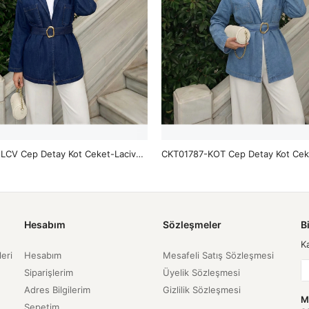
CKT01787-LCV Cep Detay Kot Ceket-Lacivert
Hesabım
Sözleşmeler
B
K
leri
Hesabım
Mesafeli Satış Sözleşmesi
Siparişlerim
Üyelik Sözleşmesi
Adres Bilgilerim
Gizlilik Sözleşmesi
M
Sepetim