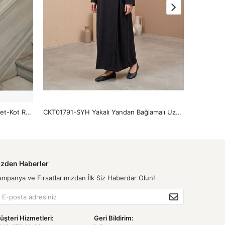
CKT01787-KOT Cep Detay Kot Ceket-Kot Rengi
CKT01791-SYH Yakalı Yandan Bağlamalı Uzun Ceket-Siyah
CKT01790
izden Haberler
ampanya ve Fırsatlarımızdan İlk Siz Haberdar Olun!
üşteri Hizmetleri:
Geri Bildirim: