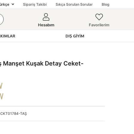
ürkçe
Sipariş Takibi
Sıkça Sorulan Sorular
Blog
Hesabım
Favorilerim
AKIMLAR
DIŞ GIYIM
 Manşet Kuşak Detay Ceket-
V
DV
CKT01784-TAŞ