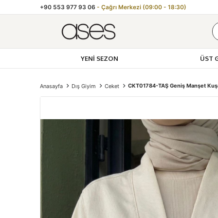
+90 553 977 93 06
- Çağrı Merkezi (09:00 - 18:30)
YENI SEZON
ÜST 
Toptan K
CKT01784-TAŞ Geniş Manşet Kuşa
Anasayfa
Dış Giyim
Ceket