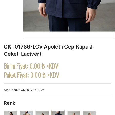
CKT01786-LCV Apoletli Cep Kapaklı
Ceket-Lacivert
Birim Fiyat:
0.00 ₺ +KDV
Paket Fiyat:
0.00 ₺ +KDV
Stok Kodu
CKT01786-LCV
Renk