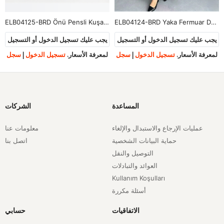
ELB04125-BRD Önü Pensli Kuşak Aksesuar Detay Elbise-Bordo
ELB04124-BRD Yaka Fermuar Detay Elbise-Bordo
يجب عليك تسجيل الدخول أو التسجيل
يجب عليك تسجيل الدخول أو التسجيل
لمعرفة الأسعار.
تسجيل الدخول
|
سجل
لمعرفة الأسعار.
تسجيل الدخول
|
سجل
المساعدة
الشركات
عمليات الإرجاع والاستبدال والإلغاء
معلومات عنا
حماية البيانات الشخصية
اتصل بنا
التوصيل والنقل
العوائد والتبادلات
Kullanım Koşulları
أسئلة مكررة
الاتفاقيات
حسابي