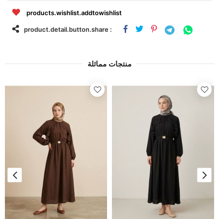
products.wishlist.addtowishlist
product.detail.button.share :
منتجات مماثلة