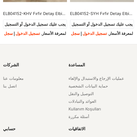
ELB04152-KHV Fırfır Detay Elbise-Kahve
ELB04152-SYH Fırfır Detay Elbise-Siyah
يجب عليك تسجيل الدخول أو التسجيل
يجب عليك تسجيل الدخول أو التسجيل
لمعرفة الأسعار.
تسجيل الدخول
|
سجل
لمعرفة الأسعار.
تسجيل الدخول
|
سجل
المساعدة
الشركات
عمليات الإرجاع والاستبدال والإلغاء
معلومات عنا
حماية البيانات الشخصية
اتصل بنا
التوصيل والنقل
العوائد والتبادلات
Kullanım Koşulları
أسئلة مكررة
الاتفاقيات
حسابي