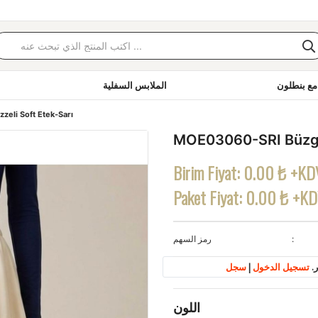
مع بنطلون
الملابس السفلية
eli Soft Etek-Sarı
MOE03060-SRI Büzgü 
Birim Fiyat:
0.00 ₺ +KD
Paket Fiyat:
0.00 ₺ +K
رمز السهم
.
تسجيل الدخول
|
سجل
اللون