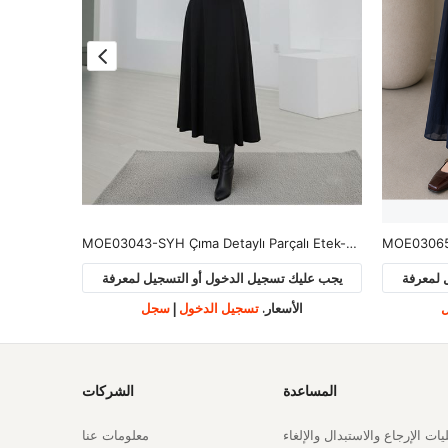
-Karamel
MOE03043-SYH Çıma Detaylı Parçalı Etek-Siyah
MOE03065-
 لمعرفة
يجب عليك تسجيل الدخول أو التسجيل لمعرفة
يجب علي
الأسعار.
تسجيل الدخول
|
سجل
ا
المساعدة
الشركات
ات الإرجاع والاستبدال والإلغاء
معلومات عنا