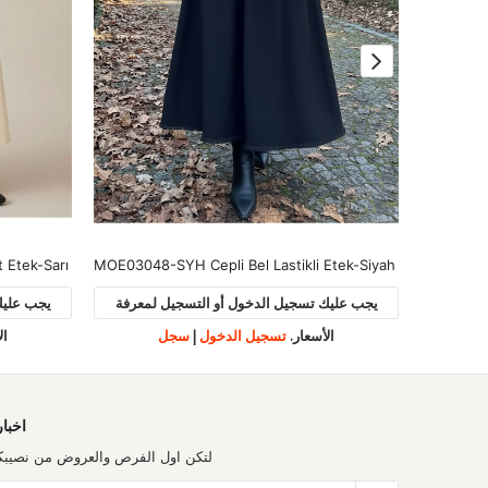
 Etek-Sarı
MOE03048-SYH Cepli Bel Lastikli Etek-Siyah
MOE03065-
لمعرفة
يجب عليك تسجيل الدخول أو التسجيل لمعرفة
يجب عليك
الأسعار.
تسجيل الدخول
|
سجل
ال
اخبار
لتكن اول الفرص والعروض من نصيبك