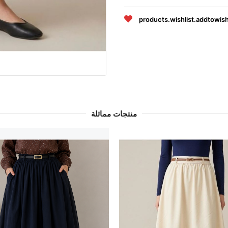
products.wishlist.addtowish
منتجات مماثلة